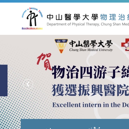
跳
到
主
要
內
容
區