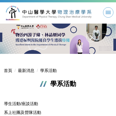
跳
到
主
要
內
容
區
首頁
最新消息
學系活動
學系活動
導生活動/座談活動
系上社團及營隊活動