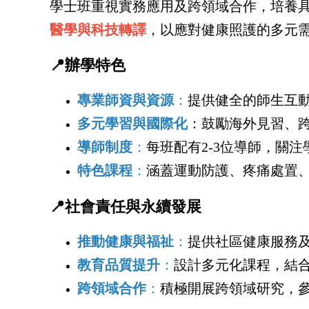
學士班重視實務應用及跨領域合作，培養
醫學與科技轉譯
，以應對健康照護的多元
📍辦學特色
專業師資與資源
：
提供健全的師生互
多元學習與國際化
：鼓勵海外見習、
導師制度
：
每班配有2-3位導師，關
特色課程
：
涵蓋運動防護、疼痛處置
📍社會責任與永續發展
推動健康與福祉
：
提供社區健康服務
教育品質提升
：
設計多元化課程，結
跨領域合作
：
積極開展跨領域研究，