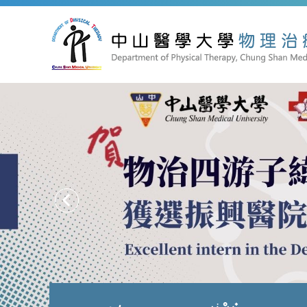
跳
到
主
要
內
容
區