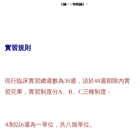
實習規則
現行臨床實習總週數為
36
週，須於
48
週期限內實
習完畢，實習制度分
A
、
B
、
C
三種制度：
A
制以
6
週為一單位，共八個單位。