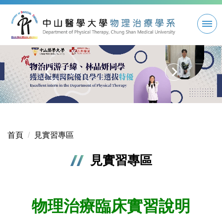
跳
到
主
要
內
容
區
首頁
見實習專區
見實習專區
物理治療臨床實習說明