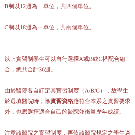
B
制以
12
週為一單位，共四個單位。
C
制以
18
週為一單位，共兩個單位。
以上實習制學生可以自行選擇
A
或
B
或
C
搭配合組
合，總共合計
36
週。
由於醫院各自訂定其實習制度（
A/B/C
），故學生
於選填醫院時，除
實習資格
應符合本系之實習要求
外，也應選擇適合自己的醫院並衡量歷年成績。
注意該醫院之實習制度，再依該醫院規定之學生遴