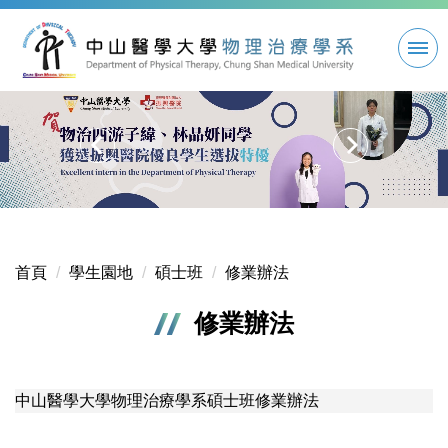
跳
到
主
要
內
容
區
首頁
學生園地
碩士班
修業辦法
修業辦法
中山醫學大學物理治療學系碩士班修業辦法