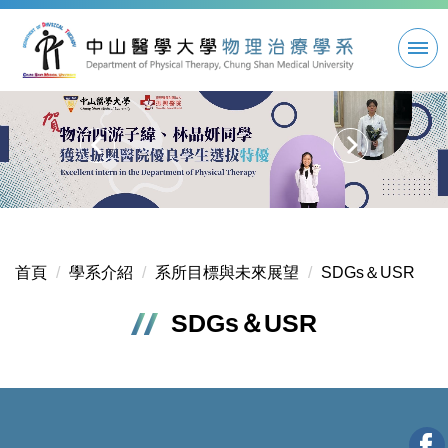
跳
到
主
要
內
容
區
首頁
學系介紹
系所目標與未來展望
SDGs＆USR
SDGs＆USR