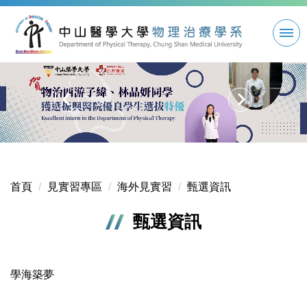
跳
到
主
要
內
容
區
首頁
見實習專區
海外見實習
甄選資訊
甄選資訊
學海築夢