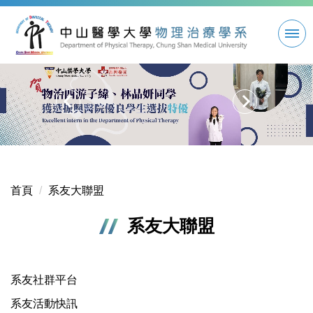
跳
到
主
要
內
容
區
首頁
系友大聯盟
系友大聯盟
系友社群平台
系友活動快訊