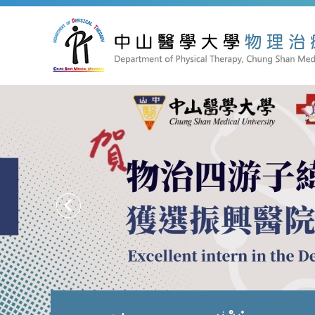
跳
到
主
要
內
容
區