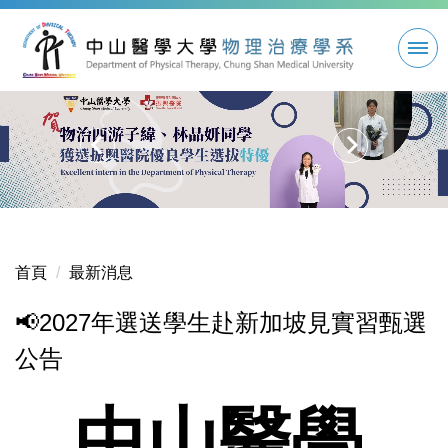
跳
到
主
要
內
容
區
首頁
最新消息
📢2027年選送學生赴新加坡見實習甄選
公告
中山醫學