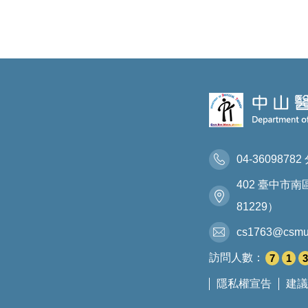
04-36098782 
402 臺中市
81229）
cs1763@csmu
訪問人數：
7
1
3
隱私權宣告
建議