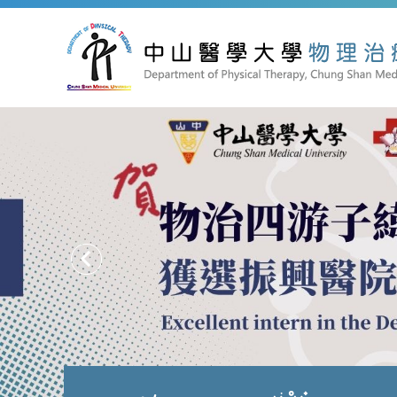
跳
到
主
要
內
容
區