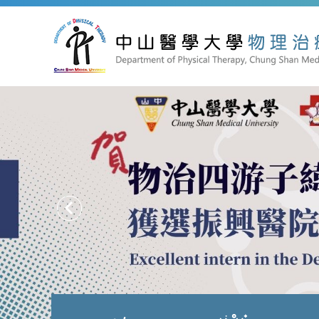
跳
到
主
要
內
容
區