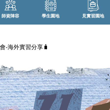
師資陣容
學生園地
見實習園地
會-海外實習分享🧳