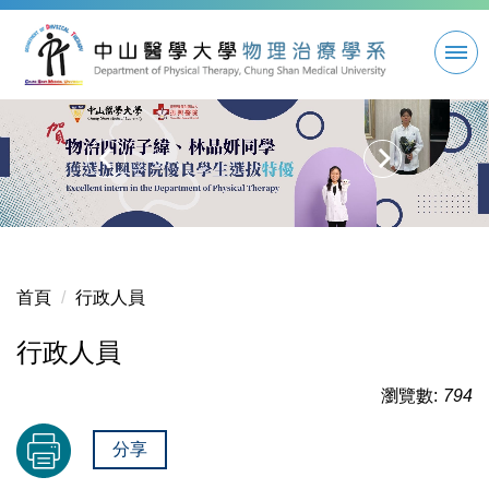
跳
到
主
要
內
容
區
首頁
行政人員
行政人員
瀏覽數:
794
分享